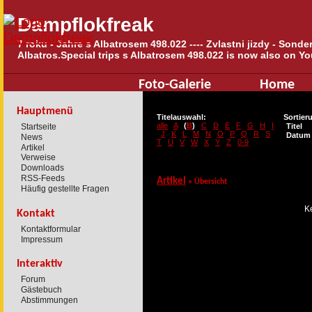
Dampflokfreak
7 roku - Jahre s Albatrosem 498.022 ---- Zvlastni jizdy - Sond
Albatros.Special trips s Albatrosem 498.022 is now also on Yo
Foto-Galerie
Home
Hauptmenü
Titelauswahl:
Sortier
alle
A
(
B
)
C
D
E
F
G
H
I
Startseite
Titel
J
K
L
M
N
O
P
Q
R
S
Datum
News
T
U
V
W
X
Y
Z
0-9
Artikel
Verweise
Downloads
RSS-Feeds
Artikel
»
Übersicht
Häufig gestellte Fragen
Ke
Kontakt
Kontaktformular
Impressum
Interaktiv
Forum
Gästebuch
Abstimmungen