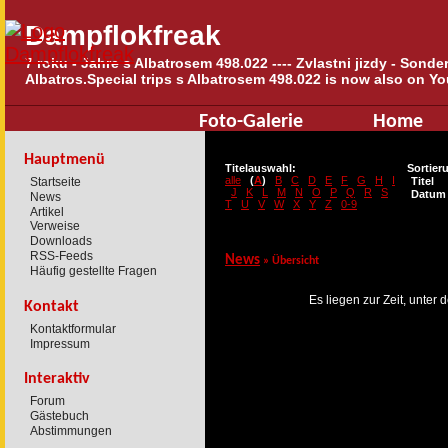
Dampflokfreak
7 roku - Jahre s Albatrosem 498.022 ---- Zvlastni jizdy - Sond
Albatros.Special trips s Albatrosem 498.022 is now also on Yo
Foto-Galerie
Home
Hauptmenü
Titelauswahl:
Sortier
alle
(
A
)
B
C
D
E
F
G
H
I
Startseite
Titel
J
K
L
M
N
O
P
Q
R
S
Datum
News
T
U
V
W
X
Y
Z
0-9
Artikel
Verweise
Downloads
RSS-Feeds
News
» Übersicht
Häufig gestellte Fragen
Es liegen zur Zeit, unter
Kontakt
Kontaktformular
Impressum
Interaktiv
Forum
Gästebuch
Abstimmungen