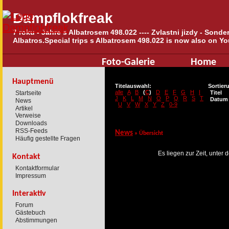
Dampflokfreak
7 roku - Jahre s Albatrosem 498.022 ---- Zvlastni jizdy - Sond
Albatros.Special trips s Albatrosem 498.022 is now also on Yo
Foto-Galerie
Home
Hauptmenü
Titelauswahl:
Sortier
alle
A
B
(
C
)
D
E
F
G
H
I
Startseite
Titel
J
K
L
M
N
O
P
Q
R
S
T
Datum
News
U
V
W
X
Y
Z
0-9
Artikel
Verweise
Downloads
RSS-Feeds
News
» Übersicht
Häufig gestellte Fragen
Es liegen zur Zeit, unter
Kontakt
Kontaktformular
Impressum
Interaktiv
Forum
Gästebuch
Abstimmungen