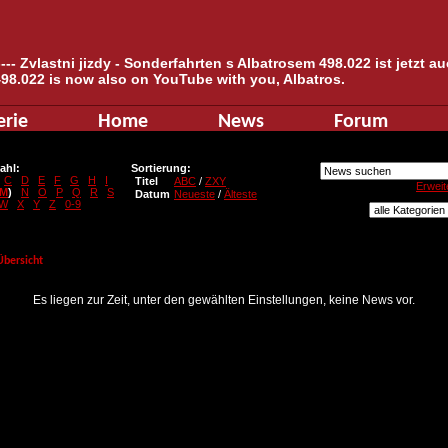
--- Zvlastni jizdy - Sonderfahrten s Albatrosem 498.022 ist jetzt 
498.022 is now also on YouTube with you, Albatros.
erie
Home
News
Forum
ahl:
Sortierung:
C
D
E
F
G
H
I
Titel
ABC
/
ZXY
Erweit
M
)
N
O
P
Q
R
S
Datum
Neueste
/
Älteste
W
X
Y
Z
0-9
Übersicht
Es liegen zur Zeit, unter den gewählten Einstellungen, keine News vor.