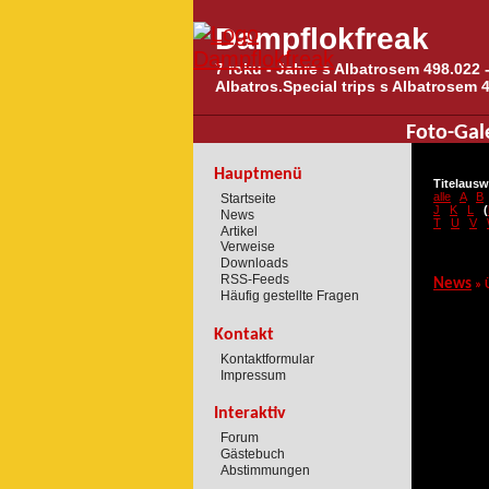
Dampflokfreak
7 roku - Jahre s Albatrosem 498.022 -
Albatros.Special trips s Albatrosem 
Foto-Gal
Hauptmenü
Titelausw
alle
A
B
Startseite
J
K
L
(
News
T
U
V
Artikel
Verweise
Downloads
RSS-Feeds
News
» 
Häufig gestellte Fragen
Kontakt
Kontaktformular
Impressum
Interaktiv
Forum
Gästebuch
Abstimmungen