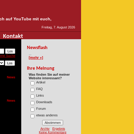
auch auf YouTube mit euch,
Freitag, 7. August 2026
Kontakt
Newsflash
...
erte Suche
[mehr »]
Ihre Meinung
Was finden Sie auf meiner
News
Website interessant?
Artikel
FAQ
Links
News
Downloads
Forum
etwas anderes
Archiv
Ergebnis
Keine Kommentare