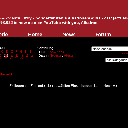
--- Zvlastni jizdy - Sonderfahrten s Albatrosem 498.022 ist jetzt 
498.022 is now also on YouTube with you, Albatros.
erie
Home
News
Forum
ahl:
Sortierung:
C
D
E
F
G
H
I
Titel
ABC
/
ZXY
Erweit
M
(
N
)
O
P
Q
R
S
Datum
Neueste
/
Älteste
W
X
Y
Z
0-9
Übersicht
Es liegen zur Zeit, unter den gewählten Einstellungen, keine News vor.