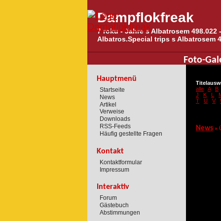
Dampflokfreak
7 roku - Jahre s Albatrosem 498.022 -
Albatros.Special trips s Albatrosem 
Foto-Gal
Hauptmenü
Titelausw
alle
A
B
Startseite
J
K
L
News
T
U
V
Artikel
Verweise
Downloads
RSS-Feeds
News
» 
Häufig gestellte Fragen
Kontakt
Kontaktformular
Impressum
Interaktiv
Forum
Gästebuch
Abstimmungen