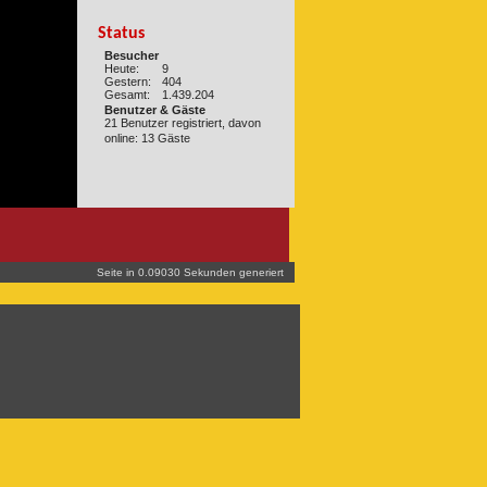
Status
Besucher
Heute:
9
Gestern:
404
Gesamt:
1.439.204
Benutzer & Gäste
21 Benutzer registriert, davon
online: 13 Gäste
Seite in 0.09030 Sekunden generiert