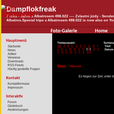
Dampflokfreak
7 roku - Jahre s Albatrosem 498.022 ---- Zvlastni jizdy - Sond
Albatros.Special trips s Albatrosem 498.022 is now also on Yo
Foto-Galerie
Home
Hauptmenü
Titelauswahl:
Sortier
alle
A
B
C
D
E
F
G
H
I
Startseite
Titel
J
K
L
M
N
O
P
(
Q
)
R
S
Datum
News
T
U
V
W
X
Y
Z
0-9
Artikel
Verweise
Downloads
RSS-Feeds
News
» Übersicht
Häufig gestellte Fragen
Es liegen zur Zeit, unter
Kontakt
Kontaktformular
Impressum
Interaktiv
Forum
Gästebuch
Abstimmungen