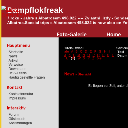
Dampflokfreak
7 roku - Jahre s Albatrosem 498.022 ---- Zvlastni jizdy - Sond
Albatros.Special trips s Albatrosem 498.022 is now also on Yo
Foto-Galerie
Home
Hauptmenü
Titelauswahl:
Sortier
alle
A
B
C
D
E
F
G
H
I
Startseite
Titel
J
K
L
M
N
O
P
Q
R
S
T
Datum
News
U
(
V
)
W
X
Y
Z
0-9
Artikel
Verweise
Downloads
RSS-Feeds
News
» Übersicht
Häufig gestellte Fragen
Es liegen zur Zeit, unter
Kontakt
Kontaktformular
Impressum
Interaktiv
Forum
Gästebuch
Abstimmungen