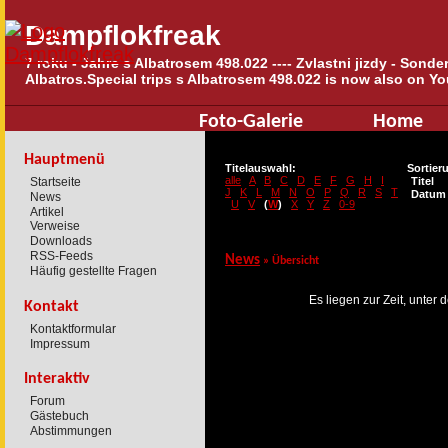
Dampflokfreak
7 roku - Jahre s Albatrosem 498.022 ---- Zvlastni jizdy - Sond
Albatros.Special trips s Albatrosem 498.022 is now also on Yo
Foto-Galerie
Home
Hauptmenü
Titelauswahl:
Sortier
alle
A
B
C
D
E
F
G
H
I
Startseite
Titel
J
K
L
M
N
O
P
Q
R
S
T
Datum
News
U
V
(
W
)
X
Y
Z
0-9
Artikel
Verweise
Downloads
RSS-Feeds
News
» Übersicht
Häufig gestellte Fragen
Es liegen zur Zeit, unter
Kontakt
Kontaktformular
Impressum
Interaktiv
Forum
Gästebuch
Abstimmungen