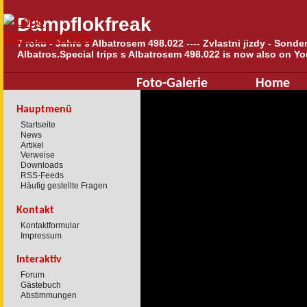
Dampflokfreak
7 roku - Jahre s Albatrosem 498.022 ---- Zvlastni jizdy - Sond
Albatros.Special trips s Albatrosem 498.022 is now also on Yo
Foto-Galerie
Home
Hauptmenü
Startseite
News
Artikel
Verweise
Downloads
RSS-Feeds
Häufig gestellte Fragen
Kontakt
Kontaktformular
Impressum
Interaktiv
Forum
Gästebuch
Abstimmungen