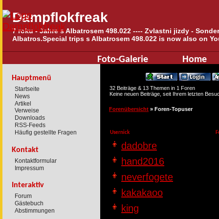
Dampflokfreak
7 roku - Jahre s Albatrosem 498.022 ---- Zvlastni jizdy - Sond
Albatros.Special trips s Albatrosem 498.022 is now also on Yo
Foto-Galerie
Home
Hauptmenü
32 Beiträge & 13 Themen in 1 Foren
Startseite
Keine neuen Beiträge, seit Ihrem letzten Besu
News
Artikel
Forenübersicht
» Foren-Topuser
Verweise
Downloads
RSS-Feeds
Häufig gestellte Fragen
Usernick
F
dadobre
Kontakt
hand2016
Kontaktformular
Impressum
neverfogete
Interaktiv
kakakaoo
Forum
Gästebuch
king
Abstimmungen