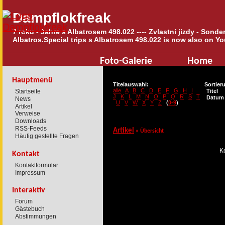
Dampflokfreak
7 roku - Jahre s Albatrosem 498.022 ---- Zvlastni jizdy - Sond
Albatros.Special trips s Albatrosem 498.022 is now also on Yo
Foto-Galerie
Home
Hauptmenü
Titelauswahl:
Sortier
alle
A
B
C
D
E
F
G
H
I
Startseite
Titel
J
K
L
M
N
O
P
Q
R
S
T
Datum
News
U
V
W
X
Y
Z
(
0-9
)
Artikel
Verweise
Downloads
RSS-Feeds
Artikel
»
Übersicht
Häufig gestellte Fragen
Ke
Kontakt
Kontaktformular
Impressum
Interaktiv
Forum
Gästebuch
Abstimmungen