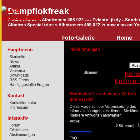
Dampflokfreak
7 roku - Jahre s Albatrosem 498.022 ---- Zvlastni jizdy - Sond
Albatros.Special trips s Albatrosem 498.022 is now also on Yo
Foto-Galerie
Home
Hauptmenü
Abstimmungen
Startseite
News
Artikel
Verweise
Stimmen
Kein
Downloads
Komment
RSS-Feeds
Häufig gestellte Fragen
Was finden Sie auf meiner Website
Kontakt
interessant?
Kontaktformular
Diese Frage soll der Verbesserung des
Impressum
Informationsangebotes dienen. Sie könn
mehrere Antworten auswählen.
Interaktiv
Artikel
Forum
2 Stimme(n) - 
Gästebuch
Abstimmungen
FAQ