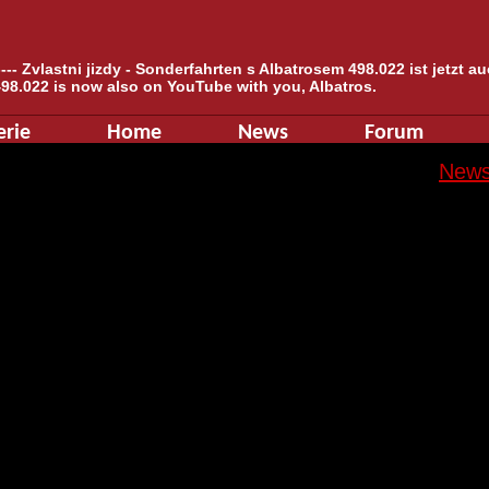
--- Zvlastni jizdy - Sonderfahrten s Albatrosem 498.022 ist jetzt 
498.022 is now also on YouTube with you, Albatros.
erie
Home
News
Forum
News