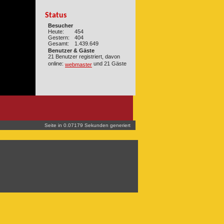
Status
Besucher
Heute:
454
Gestern:
404
Gesamt:
1.439.649
Benutzer & Gäste
21 Benutzer registriert, davon
online:
und 21 Gäste
webmaster
Seite in 0.07179 Sekunden generiert