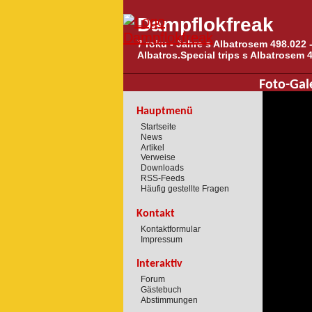
Dampflokfreak
7 roku - Jahre s Albatrosem 498.022 -
Albatros.Special trips s Albatrosem 
Foto-Gal
Hauptmenü
Startseite
News
Artikel
Verweise
Downloads
RSS-Feeds
Häufig gestellte Fragen
Kontakt
Kontaktformular
Impressum
Interaktiv
Forum
Gästebuch
Abstimmungen