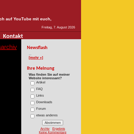
auch auf YouTube mit euch,
Freitag, 7. August 2026
Kontakt
archiv
Newsflash
...
[mehr »]
Ihre Meinung
Was finden Sie auf meiner
Website interessant?
Artikel
FAQ
Links
Downloads
Forum
etwas anderes
Archiv
Ergebnis
Keine Kommentare