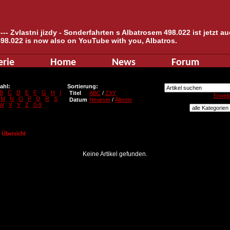
--- Zvlastni jizdy - Sonderfahrten s Albatrosem 498.022 ist jetzt 
498.022 is now also on YouTube with you, Albatros.
erie
Home
News
Forum
ahl:
Sortierung:
B
C
D
E
F
G
H
I
Titel
ABC
/
ZXY
Erweit
M
N
O
P
Q
R
S
Datum
Neueste
/
Älteste
W
X
Y
Z
0-9
Übersicht
Keine Artikel gefunden.