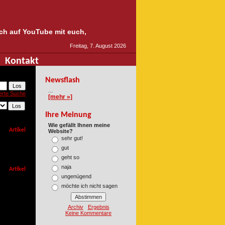
auch auf YouTube mit euch,
Freitag, 7. August 2026
Kontakt
Newsflash
...
erte Suche
[mehr »]
Ihre Meinung
Wie gefällt Ihnen meine
Artikel
Website?
sehr gut!
gut
geht so
naja
Artikel
ungenügend
möchte ich nicht sagen
Archiv
Ergebnis
Keine Kommentare