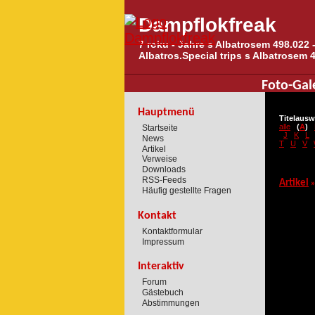
Dampflokfreak
7 roku - Jahre s Albatrosem 498.022 -
Albatros.Special trips s Albatrosem 
Foto-Gal
Hauptmenü
Titelausw
alle
(
A
)
Startseite
J
K
L
News
T
U
V
Artikel
Verweise
Downloads
RSS-Feeds
Artikel
»
Häufig gestellte Fragen
Kontakt
Kontaktformular
Impressum
Interaktiv
Forum
Gästebuch
Abstimmungen