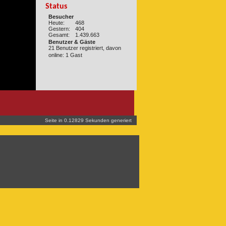
Status
Besucher
Heute:
468
Gestern:
404
Gesamt:
1.439.663
Benutzer & Gäste
21 Benutzer registriert, davon
online: 1 Gast
Seite in 0.12829 Sekunden generiert