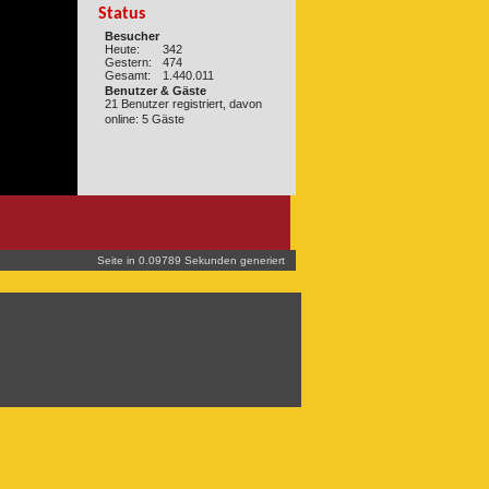
Status
Besucher
Heute:
342
Gestern:
474
Gesamt:
1.440.011
Benutzer & Gäste
21 Benutzer registriert, davon
online: 5 Gäste
Seite in 0.09789 Sekunden generiert