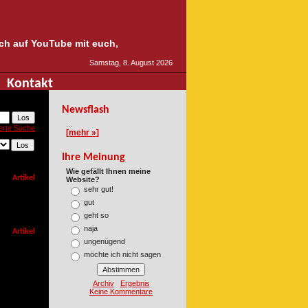
auch auf YouTube mit euch,
Samstag, 8. August 2026
Kontakt
Newsflash
...
erte Suche
[mehr »]
Ihre Meinung
Wie gefällt Ihnen meine
Artikel
Website?
sehr gut!
gut
geht so
naja
Artikel
ungenügend
möchte ich nicht sagen
Archiv
Ergebnis
Keine Kommentare