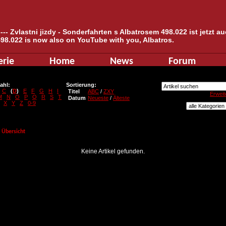
--- Zvlastni jizdy - Sonderfahrten s Albatrosem 498.022 ist jetzt 
498.022 is now also on YouTube with you, Albatros.
erie
Home
News
Forum
ahl:
Sortierung:
C
(
D
)
E
F
G
H
I
Titel
ABC
/
ZXY
Erweit
M
N
O
P
Q
R
S
T
Datum
Neueste
/
Älteste
X
Y
Z
0-9
Übersicht
Keine Artikel gefunden.