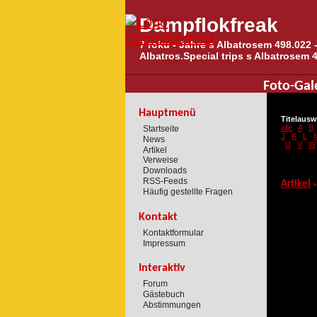
Dampflokfreak
7 roku - Jahre s Albatrosem 498.022 -
Albatros.Special trips s Albatrosem 
Foto-Gal
Hauptmenü
Titelausw
alle
A
B
Startseite
J
K
L
News
U
V
W
Artikel
Verweise
Downloads
RSS-Feeds
Artikel
»
Häufig gestellte Fragen
Kontakt
Kontaktformular
Impressum
Interaktiv
Forum
Gästebuch
Abstimmungen