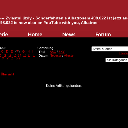
--- Zvlastni jizdy - Sonderfahrten s Albatrosem 498.022 ist jetzt 
498.022 is now also on YouTube with you, Albatros.
erie
Home
News
Forum
ahl:
Sortierung:
C
D
E
(
F
)
G
H
I
Titel
ABC
/
ZXY
Erweit
M
N
O
P
Q
R
S
T
Datum
Neueste
/
Älteste
X
Y
Z
0-9
Übersicht
Keine Artikel gefunden.