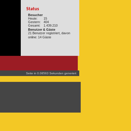
Status
Besucher
Heute:
15
Gestern:
404
Gesamt:
1.439.210
Benutzer & Gäste
21 Benutzer registriert, davon
online: 14 Gäste
Seite in 0.08563 Sekunden generiert