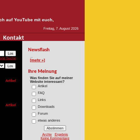
auch auf YouTube mit euch,
Freitag, 7. August 2026
Kontakt
Newsflash
...
erte Suche
[mehr »]
Ihre Meinung
Was finden Sie auf meiner
Artikel
Website interessant?
Artikel
FAQ
Links
Artikel
Downloads
Forum
etwas anderes
Archiv
Ergebnis
Keine Kommentare