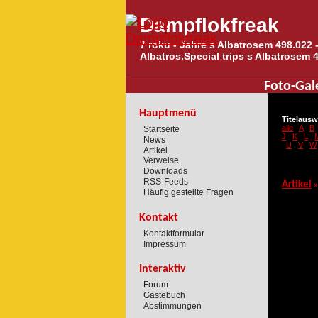
Dampflokfreak
7 roku - Jahre s Albatrosem 498.022 -
Albatros.Special trips s Albatrosem 
Foto-Gal
Hauptmenü
Titelausw
alle
A
B
Startseite
J
K
L
News
U
V
W
Artikel
Verweise
Downloads
RSS-Feeds
Artikel
»
Häufig gestellte Fragen
Kontakt
Kontaktformular
Impressum
Interaktiv
Forum
Gästebuch
Abstimmungen