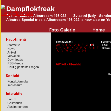
Dampflokfreak
7 roku - Jahre s Albatrosem 498.022 ---- Zvlastni jizdy - Sond
Albatros.Special trips s Albatrosem 498.022 is now also on Yo
Foto-Galerie
Home
Hauptmenü
Titelauswahl:
Sortier
alle
A
B
C
D
E
F
G
(
H
)
I
Startseite
Titel
J
K
L
M
N
O
P
Q
R
S
T
Datum
News
U
V
W
X
Y
Z
0-9
Artikel
Verweise
Downloads
RSS-Feeds
Artikel
»
Übersicht
Häufig gestellte Fragen
Ke
Kontakt
Kontaktformular
Impressum
Interaktiv
Forum
Gästebuch
Abstimmungen