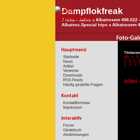
Dampflokfreak
7 roku - Jahre s Albatrosem 498.022 -
Albatros.Special trips s Albatrosem 
Foto-Gal
Hauptmenü
Titelausw
alle
A
B
Startseite
J
K
L
News
T
U
V
Artikel
Verweise
Downloads
RSS-Feeds
Artikel
»
Häufig gestellte Fragen
Kontakt
Kontaktformular
Impressum
Interaktiv
Forum
Gästebuch
Abstimmungen