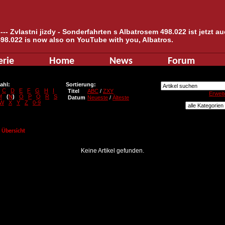
--- Zvlastni jizdy - Sonderfahrten s Albatrosem 498.022 ist jetzt 
498.022 is now also on YouTube with you, Albatros.
erie
Home
News
Forum
ahl:
Sortierung:
C
D
E
F
G
H
I
Titel
ABC
/
ZXY
Erweit
M
(
N
)
O
P
Q
R
S
Datum
Neueste
/
Älteste
W
X
Y
Z
0-9
Übersicht
Keine Artikel gefunden.