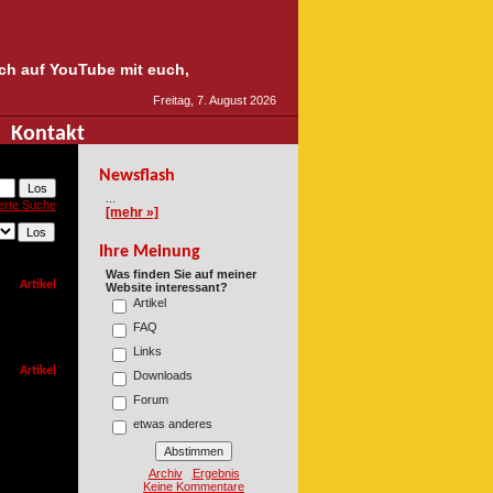
auch auf YouTube mit euch,
Freitag, 7. August 2026
Kontakt
Newsflash
...
erte Suche
[mehr »]
Ihre Meinung
Was finden Sie auf meiner
Artikel
Website interessant?
Artikel
FAQ
Links
Artikel
Downloads
Forum
etwas anderes
Archiv
Ergebnis
Keine Kommentare