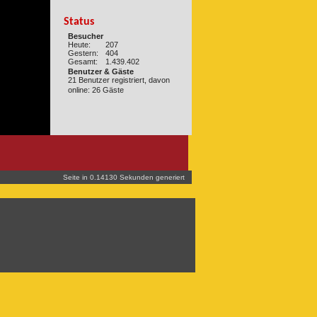
Status
Besucher
Heute:
207
Gestern:
404
Gesamt:
1.439.402
Benutzer & Gäste
21 Benutzer registriert, davon
online: 26 Gäste
Seite in 0.14130 Sekunden generiert