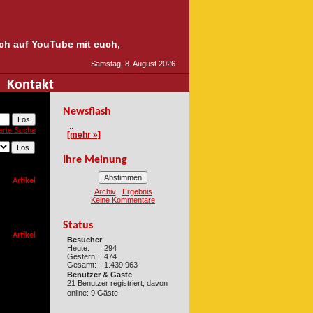
auch auf YouTube mit euch,
Samstag, 8. August 2026
Kontakt
Newsflash
...
erte Suche
[mehr »]
Ihre Meinung
Artikel
Archiv
Ergebnis
Keine Kommentare
Status
Artikel
Besucher
Heute:
294
Gestern:
474
Gesamt:
1.439.963
Benutzer & Gäste
21 Benutzer registriert, davon
online: 9 Gäste