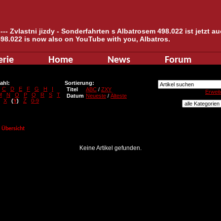
--- Zvlastni jizdy - Sonderfahrten s Albatrosem 498.022 ist jetzt 
498.022 is now also on YouTube with you, Albatros.
erie
Home
News
Forum
ahl:
Sortierung:
C
D
E
F
G
H
I
Titel
ABC
/
ZXY
Erweit
M
N
O
P
Q
R
S
T
Datum
Neueste
/
Älteste
X
(
Y
)
Z
0-9
Übersicht
Keine Artikel gefunden.