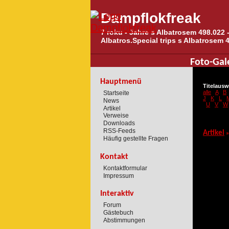
Dampflokfreak
7 roku - Jahre s Albatrosem 498.022 -
Albatros.Special trips s Albatrosem 
Foto-Gal
Hauptmenü
Titelausw
alle
A
B
Startseite
J
K
L
News
U
V
W
Artikel
Verweise
Downloads
RSS-Feeds
Artikel
»
Häufig gestellte Fragen
Kontakt
Kontaktformular
Impressum
Interaktiv
Forum
Gästebuch
Abstimmungen