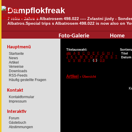
Dampflokfreak
7 roku - Jahre s Albatrosem 498.022 ---- Zvlastni jizdy - Sond
Albatros.Special trips s Albatrosem 498.022 is now also on Yo
Foto-Galerie
Home
Hauptmenü
Titelauswahl:
Sortier
alle
A
B
C
D
E
F
G
H
I
Startseite
Titel
J
K
L
M
N
O
P
Q
R
S
T
Datum
News
U
V
W
X
Y
(
Z
)
0-9
Artikel
Verweise
Downloads
RSS-Feeds
Artikel
»
Übersicht
Häufig gestellte Fragen
Ke
Kontakt
Kontaktformular
Impressum
Interaktiv
Forum
Gästebuch
Abstimmungen