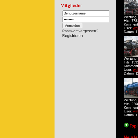
Mitglieder
Wertung:
Hits: 778
Kommenta
User:
we
Passwort vergessen?
Datum: 11
Registrieren
Wertung:
Hits: 133
Kommenta
User:
we
Datum: 11
Wertung:
Hits: 220
Kommenta
User:
we
Datum: 11
Top 
Neuste