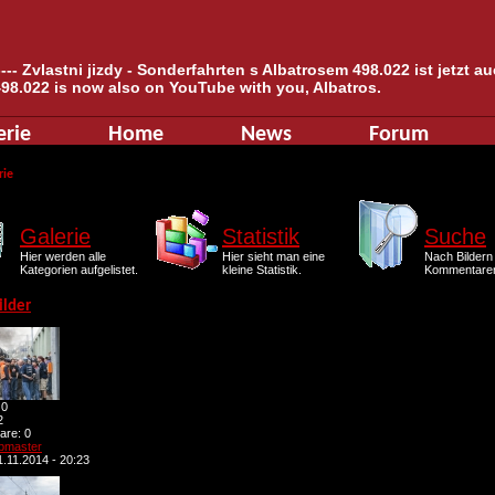
--- Zvlastni jizdy - Sonderfahrten s Albatrosem 498.022 ist jetzt 
498.022 is now also on YouTube with you, Albatros.
erie
Home
News
Forum
rie
Galerie
Statistik
Suche
Hier werden alle
Hier sieht man eine
Nach Bildern
Kategorien aufgelistet.
kleine Statistik.
Kommentaren
ilder
 0
2
re: 0
bmaster
.11.2014 - 20:23