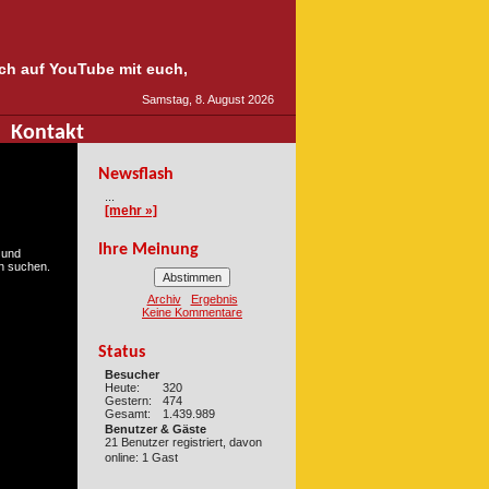
auch auf YouTube mit euch,
Samstag, 8. August 2026
Kontakt
Newsflash
...
[mehr »]
Ihre Meinung
 und
 suchen.
Archiv
Ergebnis
Keine Kommentare
Status
Besucher
Heute:
320
Gestern:
474
Gesamt:
1.439.989
Benutzer & Gäste
21 Benutzer registriert, davon
online: 1 Gast