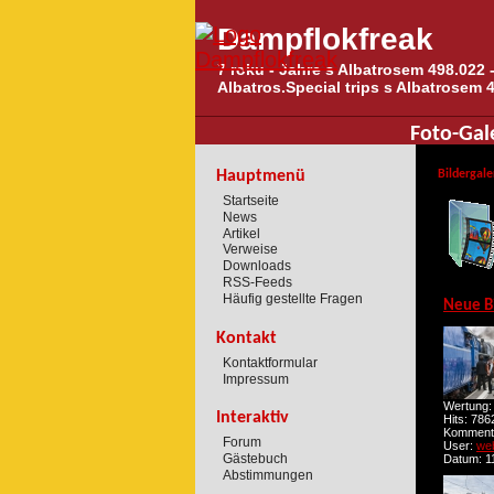
Dampflokfreak
7 roku - Jahre s Albatrosem 498.022 -
Albatros.Special trips s Albatrosem 
Foto-Gal
Hauptmenü
Bildergale
Startseite
News
Artikel
Verweise
Downloads
RSS-Feeds
Häufig gestellte Fragen
Neue B
Kontakt
Kontaktformular
Impressum
Wertung:
Interaktiv
Hits: 786
Kommenta
Forum
User:
we
Gästebuch
Datum: 11
Abstimmungen